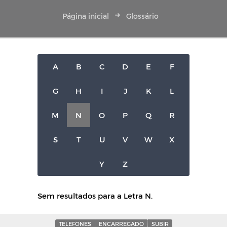
Página inicial
Glossário
A
B
C
D
E
F
G
H
I
J
K
L
M
N
O
P
Q
R
S
T
U
V
W
X
Y
Z
Sem resultados para a Letra N.
TELEFONES
ENCARREGADO
SUBIR