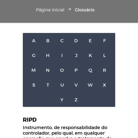
Página inicial
Glossário
A
B
C
D
E
F
G
H
I
J
K
L
M
N
O
P
Q
R
S
T
U
V
W
X
Y
Z
RIPD
Instrumento, de responsabilidade do
controlador, pelo qual, em qualquer