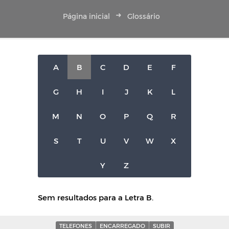
Página inicial
Glossário
A
B
C
D
E
F
G
H
I
J
K
L
M
N
O
P
Q
R
S
T
U
V
W
X
Y
Z
Sem resultados para a Letra B.
TELEFONES
ENCARREGADO
SUBIR