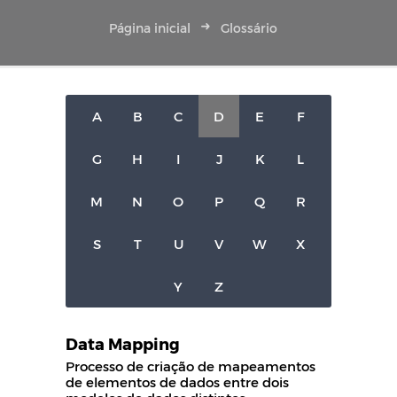
Página inicial
Glossário
A
B
C
D
E
F
G
H
I
J
K
L
M
N
O
P
Q
R
S
T
U
V
W
X
Y
Z
Data Mapping
Processo de criação de mapeamentos
de elementos de dados entre dois