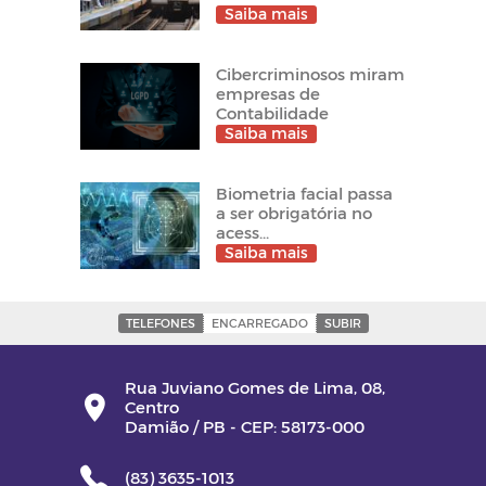
Saiba mais
Cibercriminosos miram
empresas de
Contabilidade
Saiba mais
Biometria facial passa
a ser obrigatória no
acess...
Saiba mais
TELEFONES
ENCARREGADO
SUBIR
Rua Juviano Gomes de Lima, 08,
Centro
Damião / PB - CEP: 58173-000
(83) 3635-1013