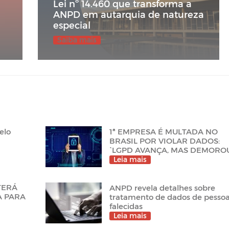
Lei nº 14.460 que transforma a
ANPD em autarquia de natureza
especial
Saiba mais
elo
1ª EMPRESA É MULTADA NO
BRASIL POR VIOLAR DADOS:
`LGPD AVANÇA, MAS DEMORO
Leia mais
 TERÁ
ANPD revela detalhes sobre
A PARA
tratamento de dados de pesso
falecidas
Leia mais