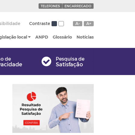
TELEFONES
ENCARREGADO
sibilidade
Contraste
A-
A+
gislação local
ANPD
Glossário
Notícias
so de
Pesquisa de
vacidade
Satisfação