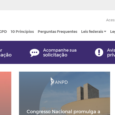
Aces
LGPD
10 Princípios
Perguntas Frequentes
Leis federais
Le
ar
Acompanhe sua
Avi
mação
solicitação
pri
Congresso Nacional promulga a