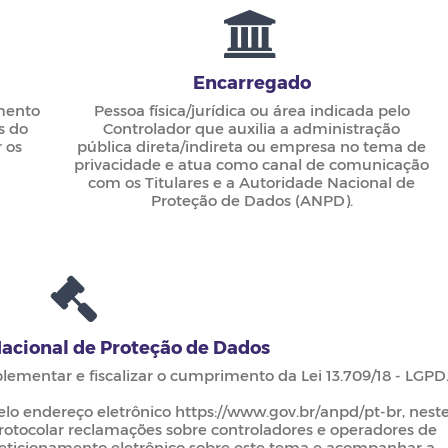
Encarregado
mento
Pessoa física/jurídica ou área indicada pelo
s do
Controlador que auxilia a administração
 os
pública direta/indireta ou empresa no tema de
privacidade e atua como canal de comunicação
com os Titulares e a Autoridade Nacional de
Proteção de Dados (ANPD).
acional de Proteção de Dados
lementar e fiscalizar o cumprimento da Lei 13.709/18 - LGPD
lo endereço eletrônico https://www.gov.br/anpd/pt-br, nest
rotocolar reclamações sobre controladores e operadores de
peticionamento eletrônico sobre este tema e acompanhar a