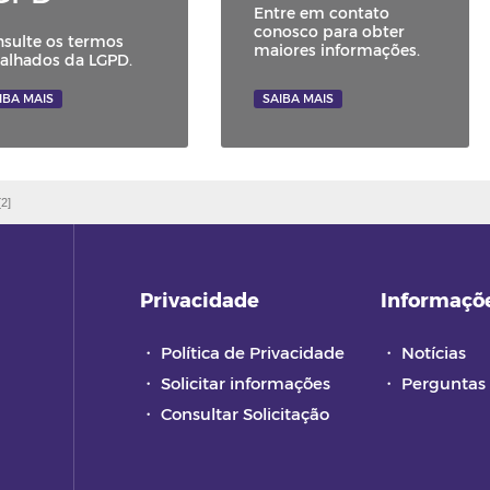
Entre em contato
conosco para obter
sulte os termos
maiores informações.
alhados da LGPD.
IBA MAIS
SAIBA MAIS
[2]
Privacidade
Informaçõ
・
Política de Privacidade
・
Notícias
・
Solicitar informações
・
Perguntas 
・
Consultar Solicitação