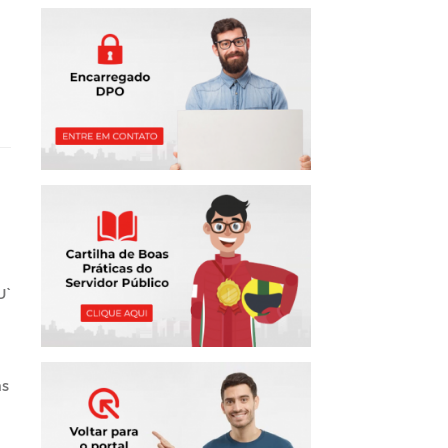
U`
as