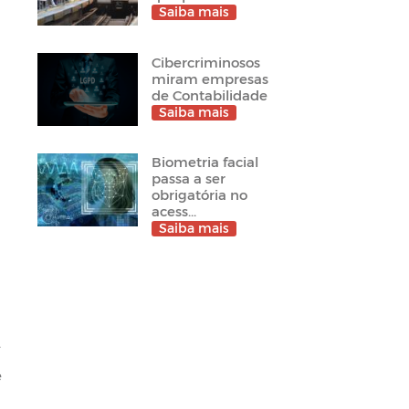
Saiba mais
Cibercriminosos
miram empresas
de Contabilidade
Saiba mais
Biometria facial
passa a ser
obrigatória no
acess...
Saiba mais
.
e