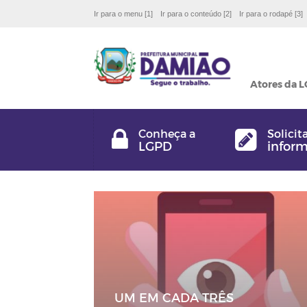
Ir para o menu [1]
Ir para o conteúdo [2]
Ir para o rodapé [3]
Atores da 
Conheça a
Solicit
LGPD
infor
UM EM CADA TRÊS